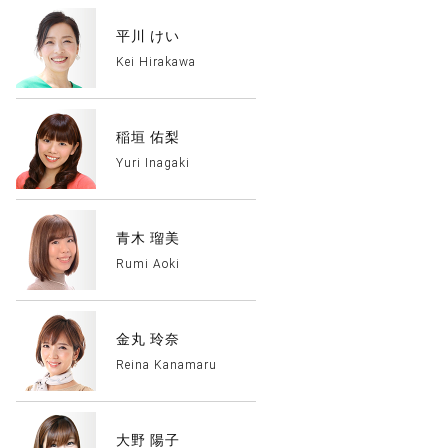
平川 けい
Kei Hirakawa
稲垣 佑梨
Yuri Inagaki
青木 瑠美
Rumi Aoki
金丸 玲奈
Reina Kanamaru
大野 陽子