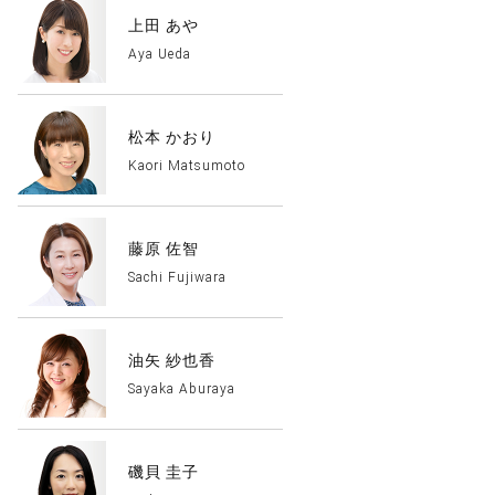
上田 あや
Aya Ueda
松本 かおり
Kaori Matsumoto
藤原 佐智
Sachi Fujiwara
油矢 紗也香
Sayaka Aburaya
磯貝 圭子