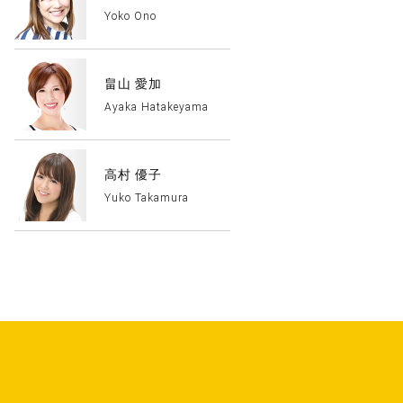
Yoko Ono
畠山 愛加
Ayaka Hatakeyama
高村 優子
Yuko Takamura