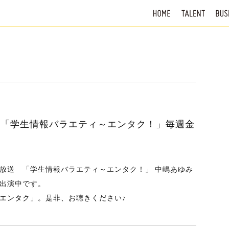
-G’「学生情報バラエティ～エンタク！」毎週金
～21:55放送 「学生情報バラエティ～エンタク！」 中嶋あゆみ
出演中です。
エンタク」。是非、お聴きください♪