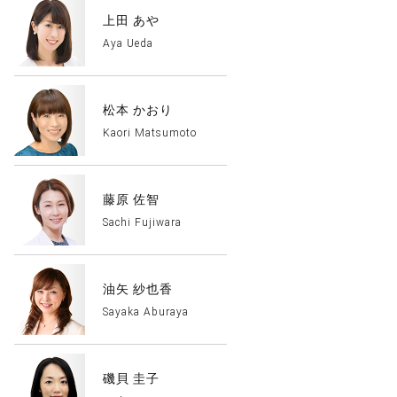
上田 あや
Aya Ueda
松本 かおり
Kaori Matsumoto
藤原 佐智
Sachi Fujiwara
油矢 紗也香
Sayaka Aburaya
磯貝 圭子