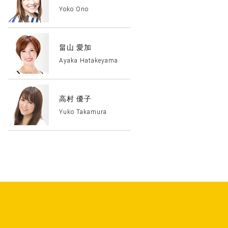
Yoko Ono
畠山 愛加
Ayaka Hatakeyama
高村 優子
Yuko Takamura