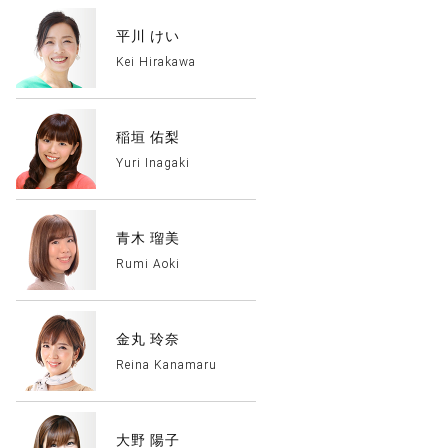
平川 けい
Kei Hirakawa
稲垣 佑梨
Yuri Inagaki
青木 瑠美
Rumi Aoki
金丸 玲奈
Reina Kanamaru
大野 陽子