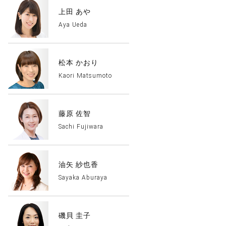
上田 あや
Aya Ueda
松本 かおり
Kaori Matsumoto
藤原 佐智
Sachi Fujiwara
油矢 紗也香
Sayaka Aburaya
磯貝 圭子