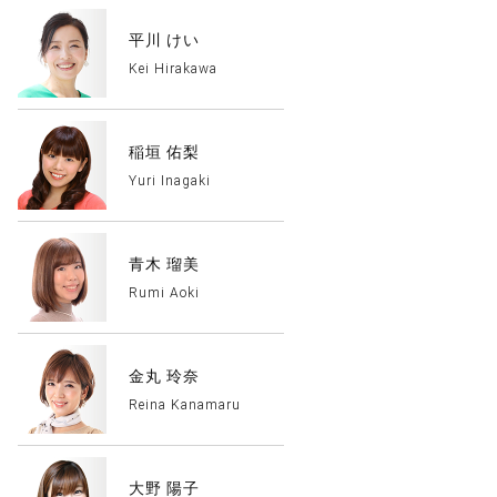
平川 けい
Kei Hirakawa
稲垣 佑梨
Yuri Inagaki
青木 瑠美
Rumi Aoki
金丸 玲奈
Reina Kanamaru
大野 陽子