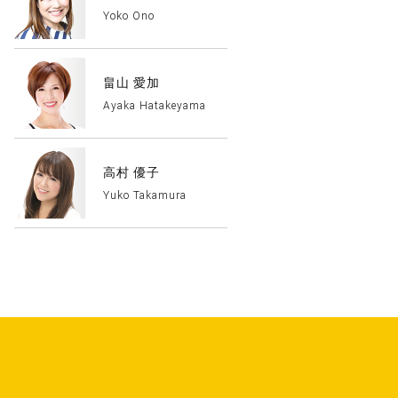
Yoko Ono
畠山 愛加
Ayaka Hatakeyama
高村 優子
Yuko Takamura