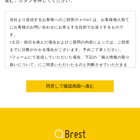
進む」ボタンを押してください。
当社より送信するお客様へのご回答の e-mail は、お客様個人宛て
にお客様のお問い合わせにお答えする目的でお送りするもので
す。
※土日・祝日を挟んだ場合およびご質問の内容によっては、ご回答
までに日数がかかる場合がございます。予めご了承ください。
※フォームにて送信していただいた場合、下記の「個人情報の取り
扱いについて」にご同意いただいたものと判断させていただきま
すことを、 予めご了承ください。
※お客様へのご回答のe-mailの一部または全部をその他の目的でご
使用になることはご遠慮ください。
※e-mailでのご回答が不達の場合またはご質問の内容によっては電
話での確認や電話・郵送でのご回答をさせていただきますので、
必ず電話番号や名前、住所等のご記入をお願いいたします。
●個人情報の取り扱いについて
株式会社Brest（以下当社といいます）は、お客様の個人情報の保